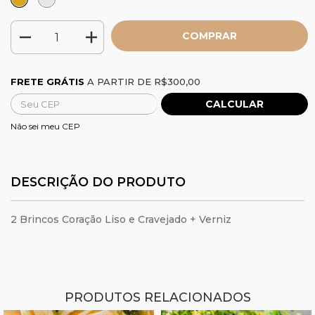
Frete grátis
R$300,00
FRETE GRÁTIS
A PARTIR DE
R$300,00
CALCULAR
Alterar CEP
Entregas para o CEP:
Não sei meu CEP
DESCRIÇÃO DO PRODUTO
2 Brincos Coração Liso e Cravejado + Verniz
PRODUTOS RELACIONADOS