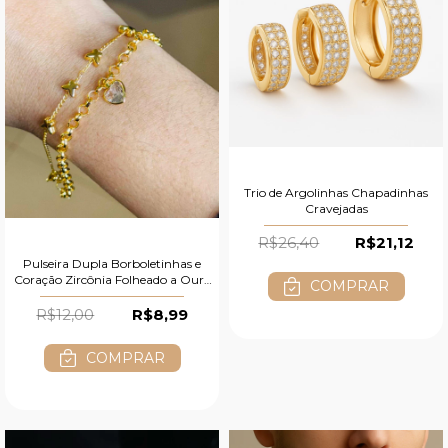
Trio de Argolinhas Chapadinhas
Cravejadas
R$26,40
R$21,12
Pulseira Dupla Borboletinhas e
Coração Zircônia Folheado a Ouro
COMPRAR
18K
R$12,00
R$8,99
COMPRAR