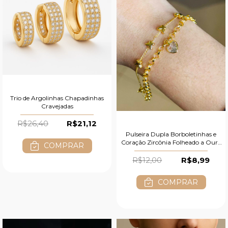
Trio de Argolinhas Chapadinhas
Cravejadas
R$26,40
R$21,12
Pulseira Dupla Borboletinhas e
Coração Zircônia Folheado a Ouro
COMPRAR
18K
R$12,00
R$8,99
COMPRAR