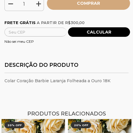
Frete grátis
R$300,00
FRETE GRÁTIS
A PARTIR DE
R$300,00
CALCULAR
Alterar CEP
Entregas para o CEP:
Não sei meu CEP
DESCRIÇÃO DO PRODUTO
Colar Coração Barbie Laranja Folheada a Ouro 18K
PRODUTOS RELACIONADOS
20
% OFF
20
% OFF