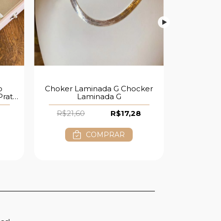
o
Choker Laminada G Chocker
Choker Ped
Prata
Laminada G
R$21,60
R$17,28
R$9,6
COMPRAR