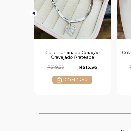
ado a Prata
Colar Laminado Coração
Col
Cravejado Prateada
$7,68
R$19,20
R$15,36
AR
COMPRAR