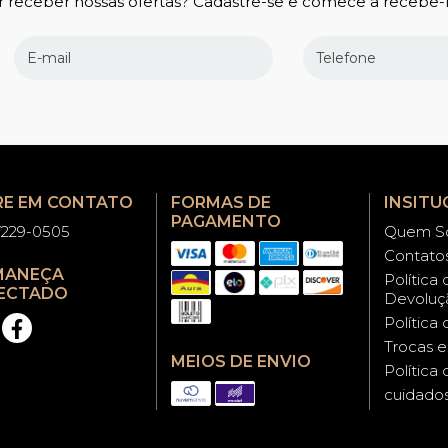
 receber nossas ofertas? Cadastre-se e comece a recebê-l
RE EM CONTATO
FORMAS DE
INSITU
PAGAMENTO
97229-0505
Quem S
Contato
MANEÇA
Política
ECTADO
Devoluç
Política
Trocas 
MEIOS DE ENVIO
Política
cuidado