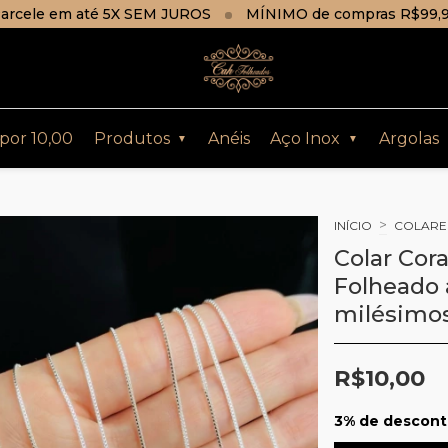
arcele em até 5X SEM JUROS
MÍNIMO de compras R$99,
 por 10,00
Produtos
Anéis
Aço Inox
Argolas
▼
▼
>
INÍCIO
COLARE
Colar Cor
Folheado 
milésimo
R$10,00
3% de descon