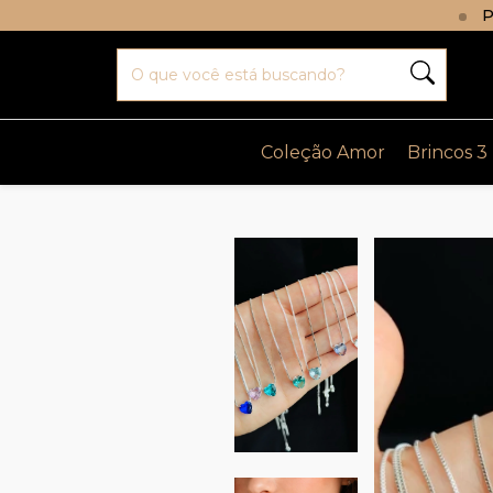
P
Coleção Amor
Brincos 3