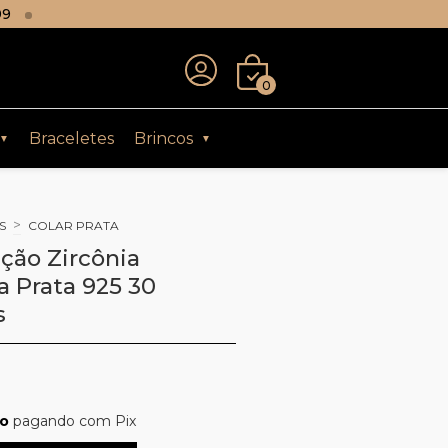
99
0
Braceletes
Brincos
▼
▼
>
S
COLAR PRATA
ação Zircônia
a Prata 925 30
s
to
pagando com Pix