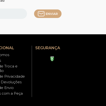
as!
ENVIAR
CIONAL
SEGURANÇA
omos
s
 de Troca e
ão
 de Privacidade
e Devoluções
 de Envio
s com a Peça