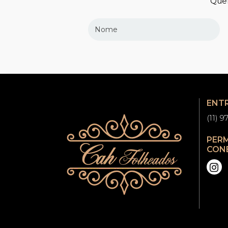
Quer
ENT
(11) 
PER
CON