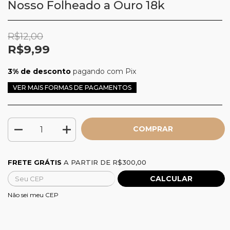
Nosso Folheado a Ouro 18k
R$12,00
R$9,99
3% de desconto
pagando com Pix
VER MAIS FORMAS DE PAGAMENTOS
Frete grátis
R$300,00
FRETE GRÁTIS
A PARTIR DE
R$300,00
CALCULAR
Alterar CEP
Entregas para o CEP:
Não sei meu CEP