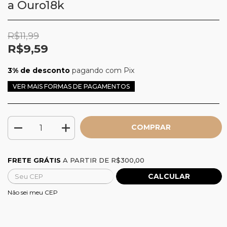
a Ouro18k
R$11,99
R$9,59
3% de desconto
pagando com Pix
VER MAIS FORMAS DE PAGAMENTOS
Frete grátis
R$300,00
FRETE GRÁTIS
A PARTIR DE
R$300,00
CALCULAR
Alterar CEP
Entregas para o CEP:
Não sei meu CEP