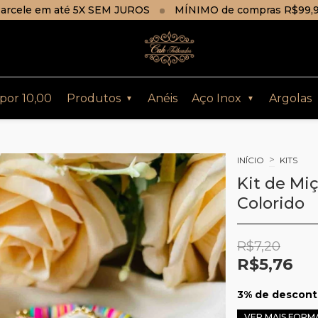
arcele em até 5X SEM JUROS
MÍNIMO de compras R$99,
 por 10,00
Produtos
Anéis
Aço Inox
Argolas
▼
▼
>
INÍCIO
KITS
Kit de Mi
Colorido
R$7,20
R$5,76
3% de descon
VER MAIS FORM