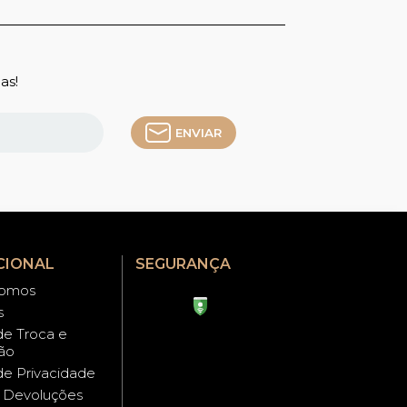
as!
ENVIAR
CIONAL
SEGURANÇA
omos
s
 de Troca e
ão
 de Privacidade
e Devoluções