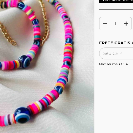
Frete grátis
FRETE GRÁTIS
A
Entregas para o CE
Não sei meu CEP