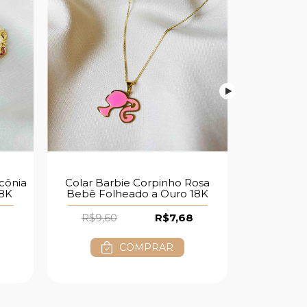
Colar Barbie Corpinho Rosa
rcônia
Colar Do
Bebê Folheado a Ouro 18K
18K
Pérola F
R$9,60
R$7,68
R$7,2
COMPRAR