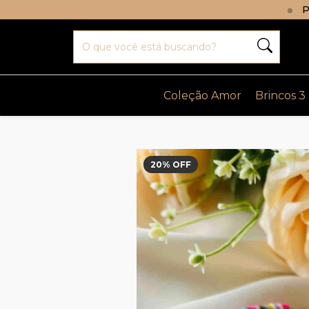
P
Coleção Amor
Brincos 3
20
% OFF