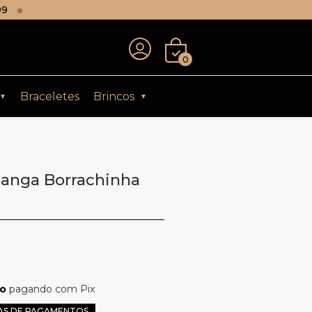
99
0
Braceletes
Brincos
▼
▼
çanga Borrachinha
to
pagando com Pix
AS DE PAGAMENTOS