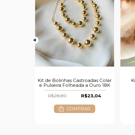
K
layboy
Kit de Bolinhas Castroadas Colar
e Pulseira Folheada a Ouro 18K
4,80
R$28,80
R$23,04
AR
COMPRAR