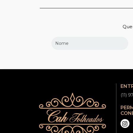
Quer
ENT
(11) 
PER
CON