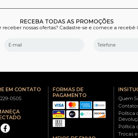
RECEBA TODAS AS PROMOÇÕES
 receber nossas ofertas? Cadastre-se e comece a recebê-l
RE EM CONTATO
FORMAS DE
INSITU
PAGAMENTO
97229-0505
Quem S
Contato
MANEÇA
Política
ECTADO
Devoluç
Política
Trocas 