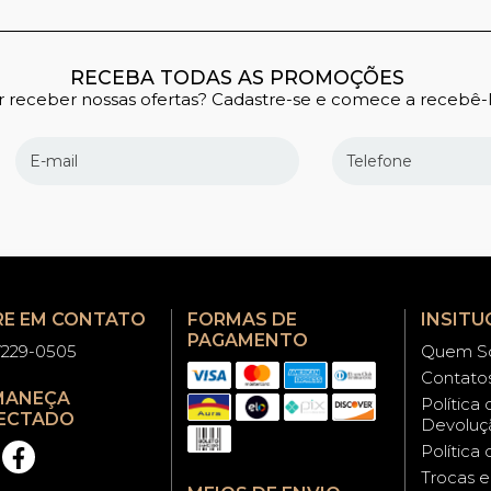
RECEBA TODAS AS PROMOÇÕES
 receber nossas ofertas? Cadastre-se e comece a recebê-l
RE EM CONTATO
FORMAS DE
INSITU
PAGAMENTO
97229-0505
Quem S
Contato
MANEÇA
Política
ECTADO
Devoluç
Política
Trocas 