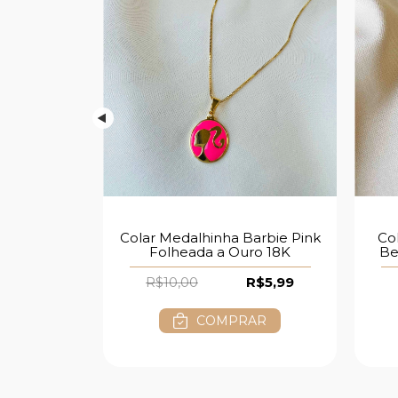
r formato
Co
Colar Medalhinha Barbie Pink
a Prata 925
Be
Folheada a Ouro 18K
$12,99
R$10,00
R$5,99
AR
COMPRAR