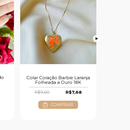
do
Colar Coração Barbie Laranja
Pulseira Du
Folheada a Ouro 18K
Rosa Fo
R$9,60
R$7,68
R$6,0
COMPRAR