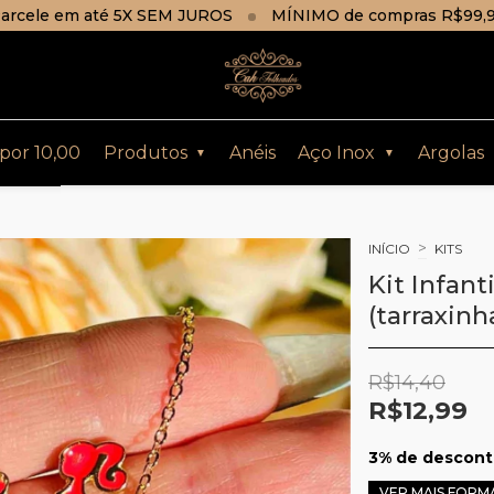
arcele em até 5X SEM JUROS
MÍNIMO de compras R$99,
 por 10,00
Produtos
Anéis
Aço Inox
Argolas
▼
▼
>
INÍCIO
KITS
Kit Infant
(tarraxinh
R$14,40
R$12,99
3% de descon
VER MAIS FORM