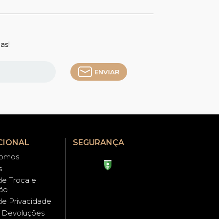
as!
ENVIAR
CIONAL
SEGURANÇA
omos
s
 de Troca e
ão
 de Privacidade
e Devoluções