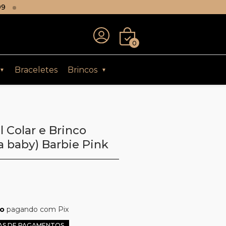
99
0
Braceletes
Brincos
▼
▼
il Colar e Brinco
a baby) Barbie Pink
to
pagando com Pix
AS DE PAGAMENTOS