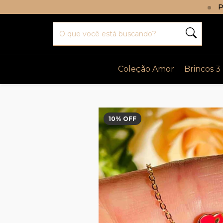
P
Coleção Amor
Brincos 3
10
% OFF