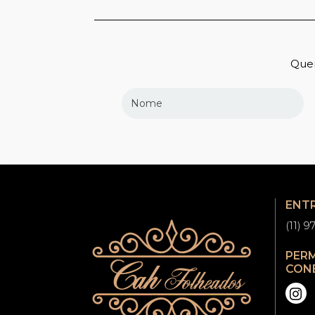
Quer
ENT
(11) 
PER
CON