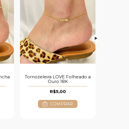
oncha
Tornozeleira LOVE Folheado a
Tornoze
Ouro 18K
Folhe
R$5,00
COMPRAR