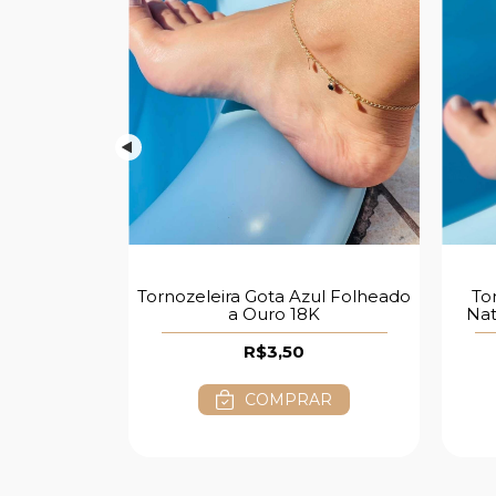
nha Estrela
Tornozeleira Gota Azul Folheado
To
 Ouro 18K
a Ouro 18K
Nat
R$3,50
AR
COMPRAR