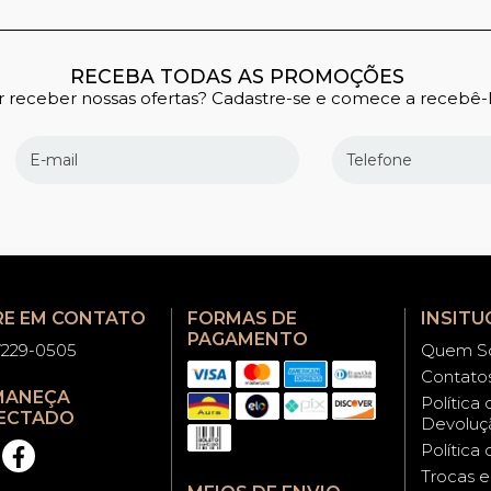
RECEBA TODAS AS PROMOÇÕES
 receber nossas ofertas? Cadastre-se e comece a recebê-l
RE EM CONTATO
FORMAS DE
INSITU
PAGAMENTO
97229-0505
Quem S
Contato
MANEÇA
Política
ECTADO
Devoluç
Política
Trocas 