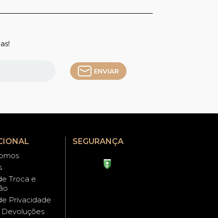
as!
ENVIAR
CIONAL
SEGURANÇA
omos
s
 de Troca e
ão
 de Privacidade
e Devoluções