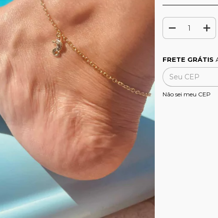
Frete grátis
FRETE GRÁTIS
A
Entregas para o CE
Não sei meu CEP