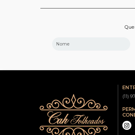
Quer
ENT
(11) 
PER
CON