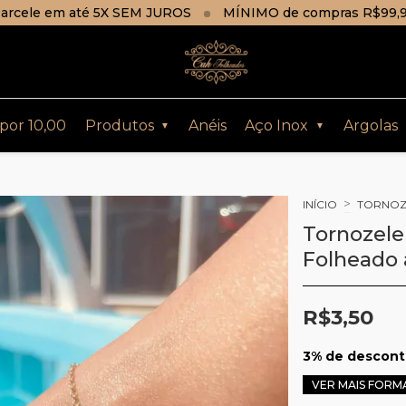
arcele em até 5X SEM JUROS
MÍNIMO de compras R$99,
 por 10,00
Produtos
Anéis
Aço Inox
Argolas
▼
▼
>
INÍCIO
TORNOZ
Tornozele
Folheado 
R$3,50
3% de descon
VER MAIS FORM