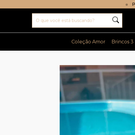
P
Coleção Amor
Brincos 3