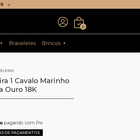
99
0
Braceletes
Brincos
▼
▼
ELEIRA
ira 1 Cavalo Marinho
a Ouro 18K
to
pagando com Pix
AS DE PAGAMENTOS