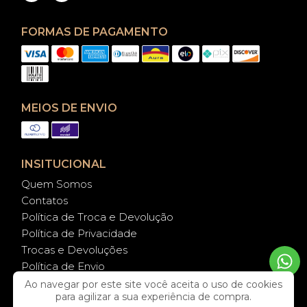
FORMAS DE PAGAMENTO
MEIOS DE ENVIO
INSITUCIONAL
Quem Somos
Contatos
Política de Troca e Devolução
Política de Privacidade
Trocas e Devoluções
Política de Envio
cuidados com a Peça
Ao navegar por este site você aceita o uso de cookies
para agilizar a sua experiência de compra.