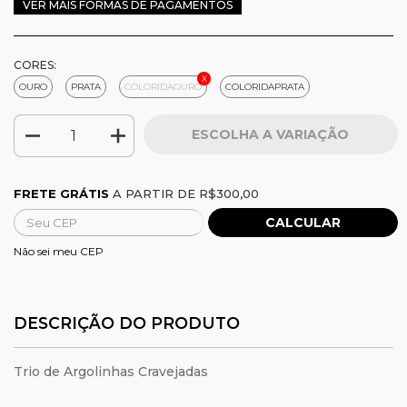
VER MAIS FORMAS DE PAGAMENTOS
CORES:
OURO
PRATA
COLORIDAOURO
COLORIDAPRATA
Frete grátis
R$300,00
FRETE GRÁTIS
A PARTIR DE
R$300,00
CALCULAR
Alterar CEP
Entregas para o CEP:
Não sei meu CEP
DESCRIÇÃO DO PRODUTO
Trio de Argolinhas Cravejadas