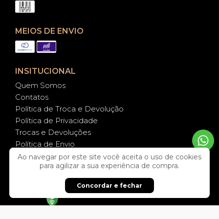
MEIOS DE ENVIO
INSITUCIONAL
Quem Somos
Contatos
Política de Troca e Devolução
Política de Privacidade
Trocas e Devoluções
Política de Envio
cuidados com a Peça
Ao navegar por este site você aceita o uso de cookies
para agilizar a sua experiência de compra.
SEGURANÇA
Concordar e fechar